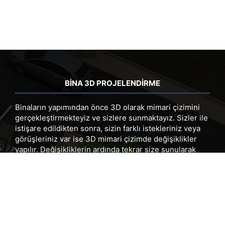
BİNA 3D PROJELENDİRME
Binaların yapımından önce 3D olarak mimari çizimini
gerçekleştirmekteyiz ve sizlere sunmaktayız. Sizler ile
istişare edildikten sonra, sizin farklı istekleriniz veya
görüşleriniz var ise 3D mimari çizimde değişiklikler
yapılır. Değişikliklerin ardında tekrar size sunularak
onayınız alınır ve binanın yapım aşamasına geçilir.
Yapım aşamalarını yaparken en çok dikkat ettiğimiz
hususlardan biri ise daha önce vermiş olduğumuz 3D
projeye uymaktır.