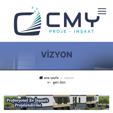
VIZYON
cmy palmiye prestij
ana sayfa
vizyon
geri dön