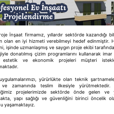
je İnşaat firmamız, yıllardır sektörde kazandığı bilg
olan en iyi hizmeti verebilmeyi hedef edinmiştir. H
ni, işinde uzmanlaşmış ve saygın proje ekibi tarafın
jiyle donatılmış çizim programlarını kullanarak ima
 estetik ve ekonomik projeleri müşteri istek
maktadır.
uygulamalarımızı, yürürlükte olan teknik şartname
li ve zamanında teslim ilkesiyle yürütmektedir.
diğimiz projelerimizde sektörde önde gelen ve y
akta, yapı sağlığı ve güvenliğini birinci öncelik o
nu yaşamaktayız.