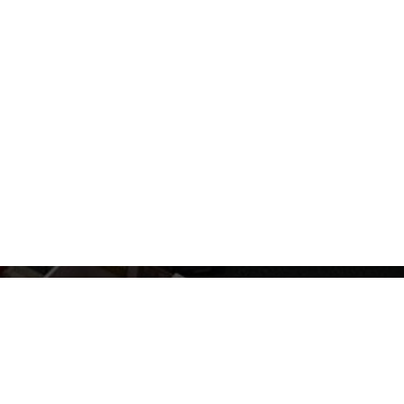
BINA İNŞAAT PROJELERI
KONU
Farklı inşaat sektörlerine bağlı olarak
Konut 
z ve
çeşitli farklı inşaat projeleri türleri vardır.
biriki