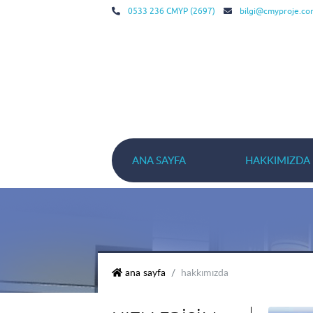
0533 236 CMYP (2697)
bilgi@cmyproje.co
ANA SAYFA
HAKKIMIZDA
cmy palmiye prestij
ana sayfa
hakkımızda