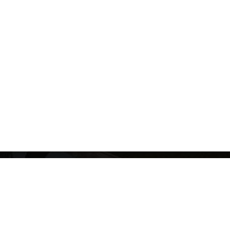
T İNŞAATI
inşaat alanında tecrübeye ve teknik
me haiz olan CMY Proje entegre bir