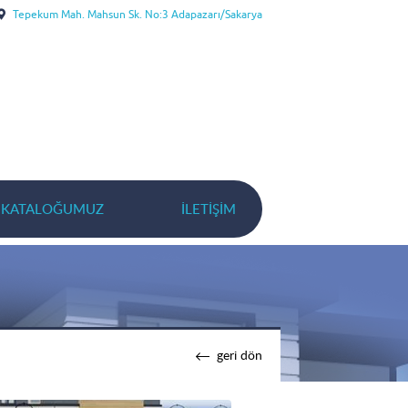
Tepekum Mah. Mahsun Sk. No:3 Adapazarı/Sakarya
KATALOĞUMUZ
İLETIŞIM
geri dön