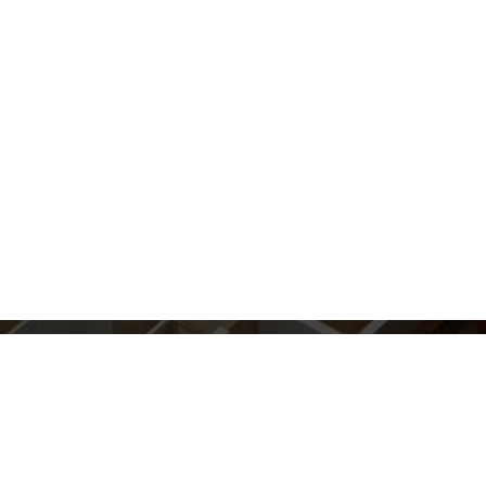
BİNA 3D PROJELENDİRME
Binaların yapımından önce 3D olarak
mimari çizimini gerçekleştirmekteyi