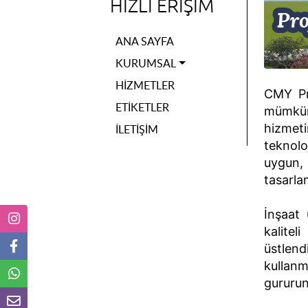
HIZLI ERIŞIM
ANA SAYFA
KURUMSAL
HIZMETLER
CMY Pro
ETIKETLER
mümkün 
hizmeti
İLETIŞIM
teknolo
uygun,
tasarla
İnşaat 
kalite
üstlen
kullanm
gururu