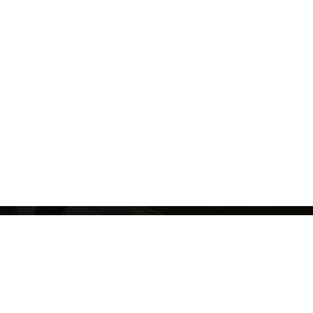
T İNŞAATI
inşaat alanında tecrübeye ve teknik
me haiz olan CMY Proje entegre bir