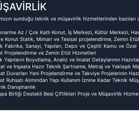
ŞAVİRLİK
mızın sunduğu teknik ve müşavirlik hizmetlerinden bazıları a
onarme Az / Çok Katlı Konut, İş Merkezi, Kültür Merkezi, Ha
 ve Konut Statik, Mimari ve Tesisat projelendirme, Zemin Etü
ik Fabrika, Sanayi, Yapıları, Depo ve Çeşitli Kamu ve Özel 
at Projelendirme ve Zemin Etüt Hizmetleri
ik Yapıların Boyutlama, Analiz ve İmalat Detaylarının Hazırl
lat ve İnşaata Hazır Teknik Şartname, Metraj ve Yaklaşık M
inat Duvarları Yeni Projelendirme ve Takviye Projelerinin Haz
aat Ruhsatı Alımından Yapı Kullanım İznine Kadar Teknik Müşa
nik Danışmanlık
pa Birliği Destekli Besi Çiftlikleri Proje ve Müşavirlik Hizmet