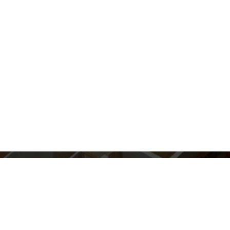
BİNA 3D PROJELENDİRME
Binaların yapımından önce 3D olarak
mimari çizimini gerçekleştirmekteyi