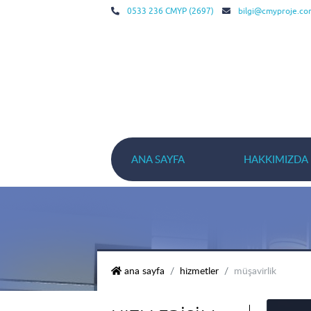
0533 236 CMYP (2697)
bilgi@cmyproje.co
ANA SAYFA
HAKKIMIZDA
cmy palmiye prestij
ana sayfa
hizmetler
müşavi̇rli̇k