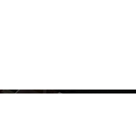
BINA İNŞAAT PROJELERI
KONU
Farklı inşaat sektörlerine bağlı olarak
Konut 
z ve
çeşitli farklı inşaat projeleri türleri vardır.
biriki