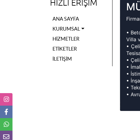
HIZLI ERIŞIM
MÜ
ANA SAYFA
Firma
KURUMSAL
• Bet
HIZMETLER
Villa
• Çel
ETIKETLER
Tesis
İLETIŞIM
• Çel
• İma
• İst
• İnş
• Tek
• Avru