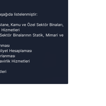
şağıda listelenmiştir:
stane, Kamu ve Özel Sektör Binaları,
t Hizmetleri
Sektör Binalarının Statik, Mimari ve
anması
aliyet Hesaplaması
ırlanması
virlik Hizmetleri
leri