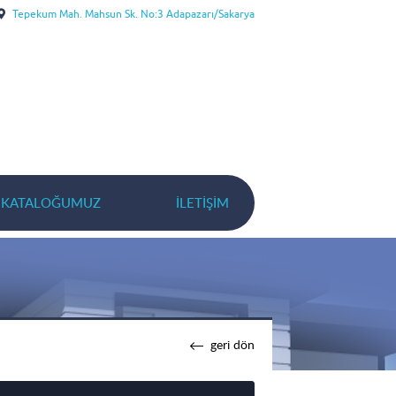
Tepekum Mah. Mahsun Sk. No:3 Adapazarı/Sakarya
KATALOĞUMUZ
İLETIŞIM
geri dön